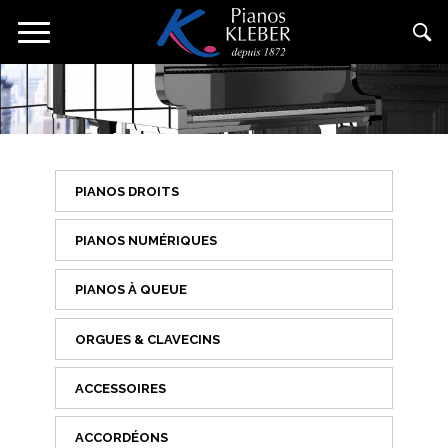
Aller
Toggle
au
navigation
contenu
principal
PIANOS DROITS
PIANOS NUMÉRIQUES
PIANOS À QUEUE
ORGUES & CLAVECINS
ACCESSOIRES
ACCORDÉONS