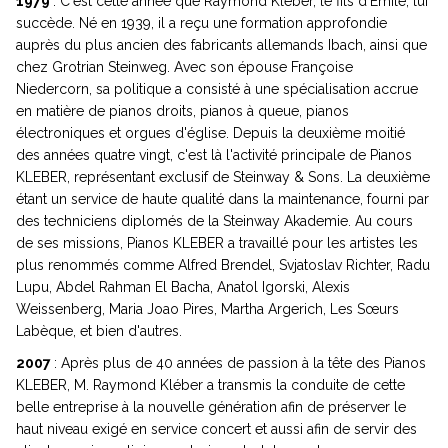
1979
: C'est cette année que Raymond Kléber, le fils d'Emile, lui
succède. Né en 1939, il a reçu une formation approfondie
auprès du plus ancien des fabricants allemands Ibach, ainsi que
chez Grotrian Steinweg. Avec son épouse Françoise
Niedercorn, sa politique a consisté à une spécialisation accrue
en matière de pianos droits, pianos à queue, pianos
électroniques et orgues d'église. Depuis la deuxième moitié
des années quatre vingt, c'est là l'activité principale de Pianos
KLEBER, représentant exclusif de Steinway & Sons. La deuxième
étant un service de haute qualité dans la maintenance, fourni par
des techniciens diplomés de la Steinway Akademie. Au cours
de ses missions, Pianos KLEBER a travaillé pour les artistes les
plus renommés comme Alfred Brendel, Svjatoslav Richter, Radu
Lupu, Abdel Rahman El Bacha, Anatol Igorski, Alexis
Weissenberg, Maria Joao Pires, Martha Argerich, Les Sœurs
Labèque, et bien d'autres.
2007
: Après plus de 40 années de passion à la tête des Pianos
KLEBER, M. Raymond Kléber a transmis la conduite de cette
belle entreprise à la nouvelle génération afin de préserver le
haut niveau exigé en service concert et aussi afin de servir des