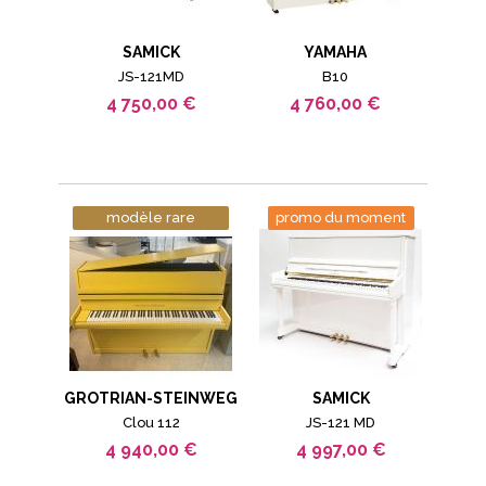
SAMICK
YAMAHA
JS-121MD
B10
4 750,00 €
4 760,00 €
modèle rare
promo du moment
GROTRIAN-STEINWEG
SAMICK
Clou 112
JS-121 MD
4 940,00 €
4 997,00 €