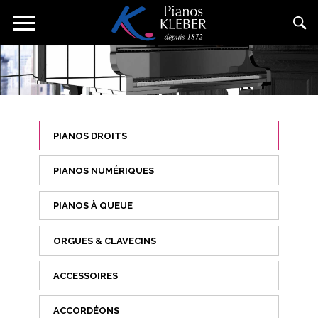
Aller
Toggle
au
navigation
contenu
principal
PIANOS DROITS
PIANOS NUMÉRIQUES
PIANOS À QUEUE
ORGUES & CLAVECINS
ACCESSOIRES
ACCORDÉONS