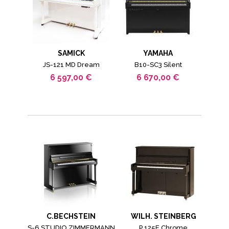
SAMICK
YAMAHA
JS-121 MD Dream
B10-SC3 Silent
6 597,00 €
6 670,00 €
C.BECHSTEIN
WILH. STEINBERG
S-6 STUDIO ZIMMERMANN
P 125E Chrome