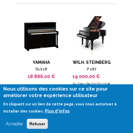
YAMAHA
WILH. STEINBERG
SU118
P 187
18 886,00 €
19 000,00 €
Au lieu de 21170.00€
Nous utilisons des cookies sur ce site pour
améliorer votre expérience utilisateur
En cliquant sur un lien de cette page, vous nous autorisez à
Plus d'infos
installer des cookies.
Accepter
Refuser