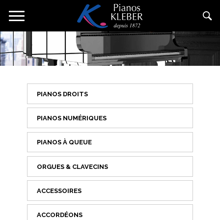
Aller
Toggle
au
navigation
contenu
principal
PIANOS DROITS
PIANOS NUMÉRIQUES
PIANOS À QUEUE
ORGUES & CLAVECINS
ACCESSOIRES
ACCORDÉONS