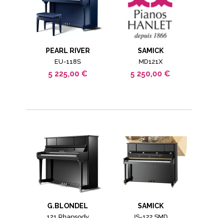
PEARL RIVER
SAMICK
EU-118S
MD121X
5 225,00 €
5 250,00 €
G.BLONDEL
SAMICK
121 Rhapsody
JS-122 SMD