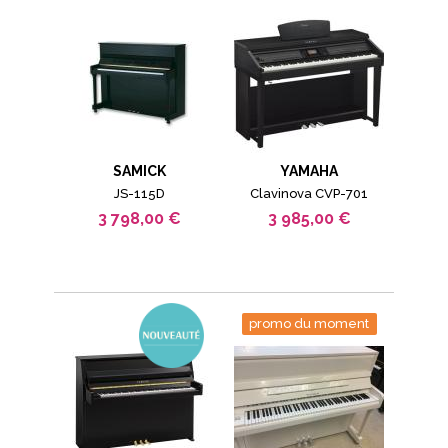
SAMICK
YAMAHA
JS-115D
Clavinova CVP-701
3 798,00 €
3 985,00 €
promo du moment