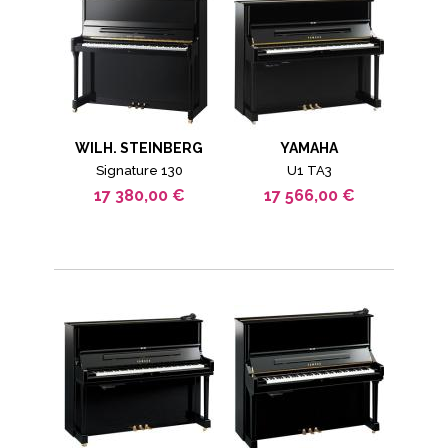
WILH. STEINBERG
YAMAHA
Signature 130
U1 TA3
17 380,00 €
17 566,00 €