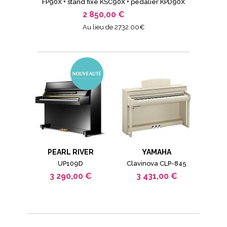
FP90X + stand fixe KSC90X + pédalier KPD90X
2 850,00 €
Au lieu de 2732.00€
PEARL RIVER
YAMAHA
UP109D
Clavinova CLP-845
3 290,00 €
3 431,00 €