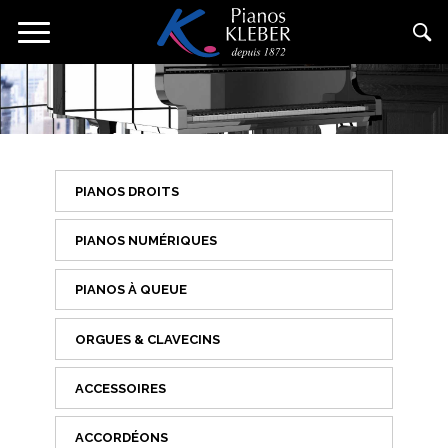
Aller
Toggle
au
navigation
contenu
principal
PIANOS DROITS
PIANOS NUMÉRIQUES
PIANOS À QUEUE
ORGUES & CLAVECINS
ACCESSOIRES
ACCORDÉONS