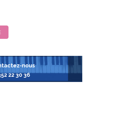
E
tactez-nous
352 22 30 36