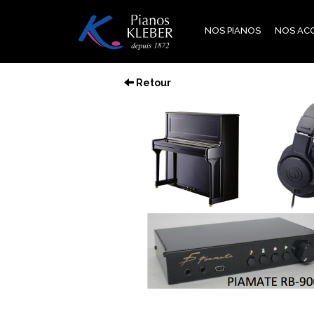
Aller
au
NOS PIANOS
NOS AC
contenu
principal
Retour