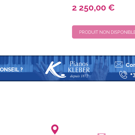
2 250,00 €
PRODUIT NON DISPONIBL
Con
ONSEIL ?
+