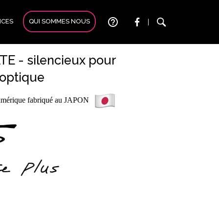
help_outline
ICES
QUI SOMMES NOUS
|
E - silencieux pour
 optique
numérique fabriqué au JAPON