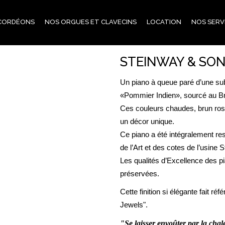
CORDÉONS
NOS ORGUES ET CLAVECINS
LOCATION
NOS SERV
STEINWAY & SON
Un piano à queue paré d’une su
«Pommier Indien», sourcé au Br
Ces couleurs chaudes, brun ros
un décor unique.
Ce piano a été intégralement res
de l’Art et des cotes de l’usine 
Les qualités d’Excellence des p
préservées.
Cette finition si élégante fait r
Jewels".
"Se laisser envoûter par la chal