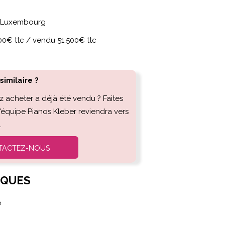
u Luxembourg
00€ ttc / vendu 51.500€ ttc
imilaire ?
z acheter a déjà été vendu ? Faites
l'équipe Pianos Kleber reviendra vers
.
TACTEZ-NOUS
IQUES
e