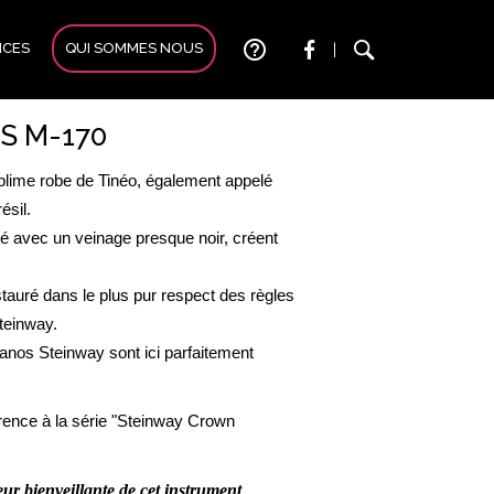
help_outline
ICES
QUI SOMMES NOUS
|
S M-170
blime robe de Tinéo, également appelé
ésil.
é avec un veinage presque noir, créent
tauré dans le plus pur respect des règles
Steinway.
ianos Steinway sont ici parfaitement
éférence à la série "Steinway Crown
eur bienveillante de cet instrument