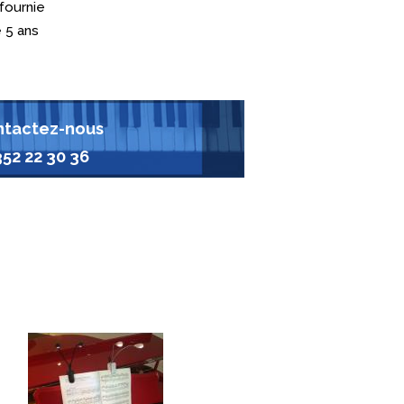
fournie
 5 ans
tactez-nous
352 22 30 36