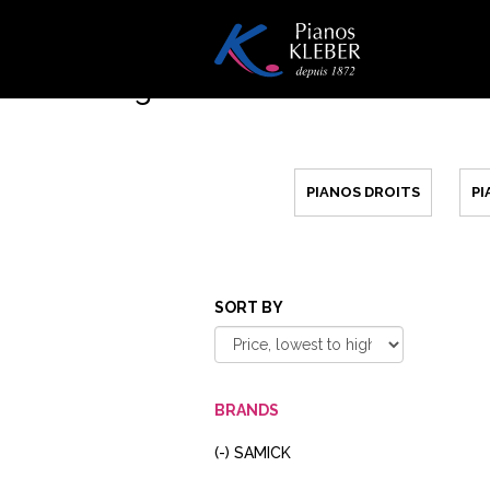
Skip
to
main
Our catalogue
content
PIANOS DROITS
P
SORT BY
BRANDS
(-)
REMOVE
SAMICK
SAMICK