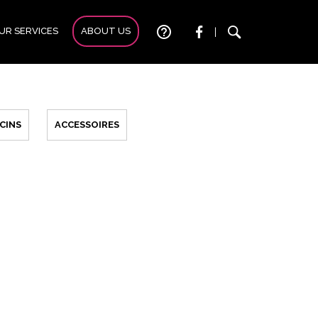
help_outline
UR SERVICES
ABOUT US
|
CINS
ACCESSOIRES