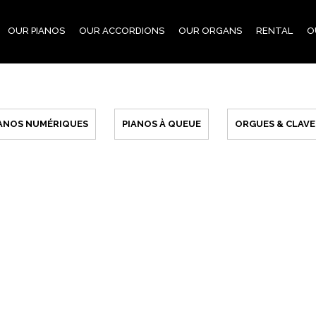
OUR PIANOS
OUR ACCORDIONS
OUR ORGANS
RENTAL
O
IANOS NUMÉRIQUES
PIANOS À QUEUE
ORGUES & CLAVE