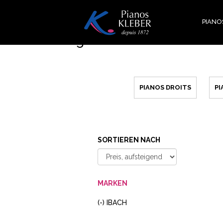
Direkt
zum
PIANO
Inhalt
Unser Katalog
PIANOS DROITS
P
SORTIEREN NACH
MARKEN
(-)
IBACH-
IBACH
FILTER