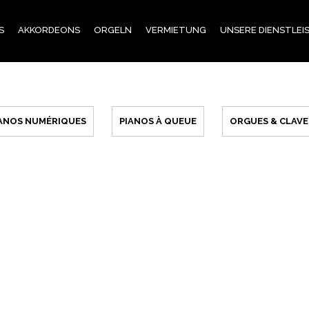
S
AKKORDEONS
ORGELN
VERMIETUNG
UNSERE DIENSTLE
IANOS NUMÉRIQUES
PIANOS À QUEUE
ORGUES & CLAVE