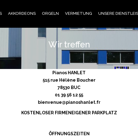
S
AKKORDEONS
ORGELN
VERMIETUNG
UNSERE DIENSTLE
Wir treffen
Pianos HANLET
515 rue Hélène Boucher
78530 BUC
01 39 56 12 55
bienvenue@pianoshanlet.fr
KOSTENLOSER FIRMENEIGENER PARKPLATZ
ÖFFNUNGSZEITEN