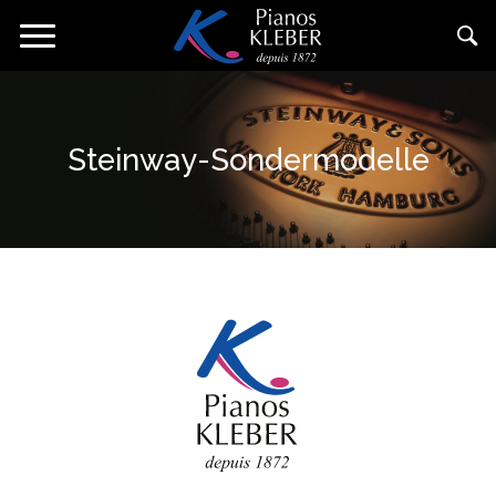
Direkt
Navigation
zum
aktivieren/deaktivieren
Inhalt
Steinway-Sondermodelle