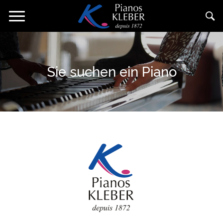
Direkt
Navigation
zum
aktivieren/deaktivieren
Inhalt
Sie suchen ein Piano