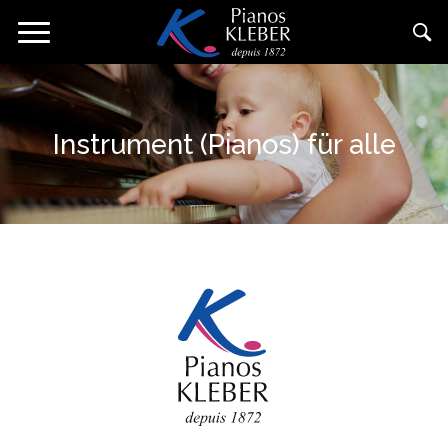
Direkt
Navigation
zum
aktivieren/deaktivieren
Inhalt
Instrument (Pianos) für alle