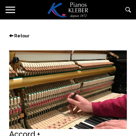
Direkt
Navigation
zum
aktivieren/deaktivieren
Inhalt
Retour
Accord +